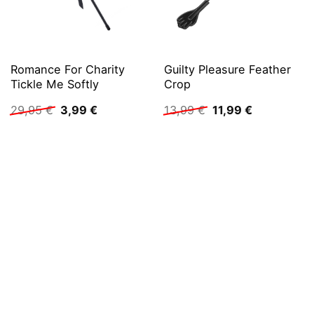
Romance For Charity
Guilty Pleasure Feather
Tickle Me Softly
Crop
Ursprünglicher
Aktueller
Ursprünglicher
Aktueller
29,95
€
3,99
€
13,99
€
11,99
€
Preis
Preis
Preis
Preis
war:
ist:
war:
ist:
29,95 €
3,99 €.
13,99 €
11,99 €.