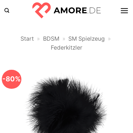
Zum
Inhalt
springen
Start
»
BDSM
»
SM Spielzeug
»
Federkitzler
-80%