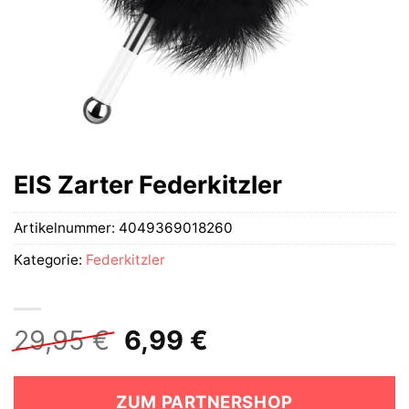
EIS Zarter Federkitzler
Artikelnummer:
4049369018260
Kategorie:
Federkitzler
Ursprünglicher
Aktueller
29,95
€
6,99
€
Preis
Preis
war:
ist:
ZUM PARTNERSHOP