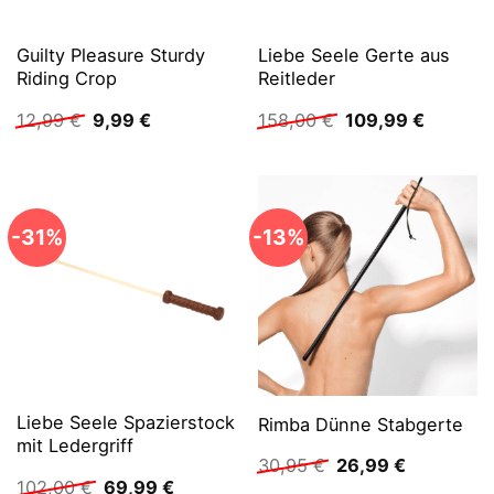
Guilty Pleasure Sturdy
Liebe Seele Gerte aus
Riding Crop
Reitleder
Ursprünglicher
Aktueller
Ursprünglicher
Aktuelle
12,99
€
9,99
€
158,00
€
109,99
€
Preis
Preis
Preis
Preis
war:
ist:
war:
ist:
12,99 €
9,99 €.
158,00 €
109,99 
-31%
-13%
Liebe Seele Spazierstock
Rimba Dünne Stabgerte
mit Ledergriff
Ursprünglicher
Aktueller
30,95
€
26,99
€
Preis
Preis
Ursprünglicher
Aktueller
102,00
€
69,99
€