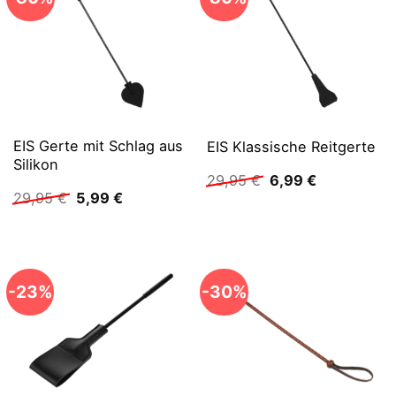
EIS Gerte mit Schlag aus
EIS Klassische Reitgerte
Silikon
Ursprünglicher
Aktueller
29,95
€
6,99
€
Preis
Preis
Ursprünglicher
Aktueller
29,95
€
5,99
€
war:
ist:
Preis
Preis
29,95 €
6,99 €.
war:
ist:
29,95 €
5,99 €.
-23%
-30%