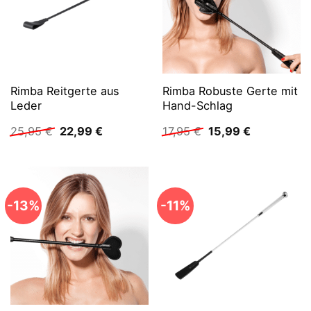
Rimba Reitgerte aus
Rimba Robuste Gerte mit
Leder
Hand-Schlag
Ursprünglicher
Aktueller
Ursprünglicher
Aktueller
25,95
€
22,99
€
17,95
€
15,99
€
Preis
Preis
Preis
Preis
war:
ist:
war:
ist:
25,95 €
22,99 €.
17,95 €
15,99 €.
-13%
-11%