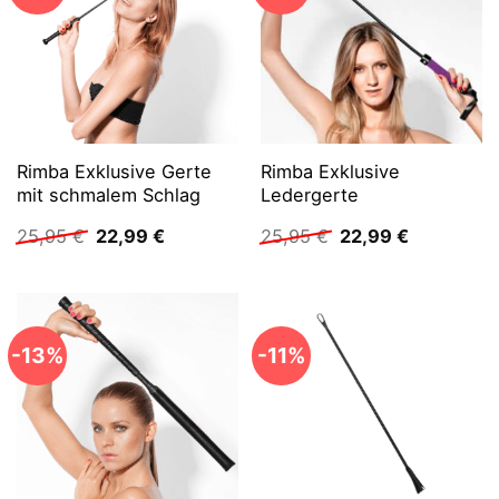
Rimba Exklusive Gerte
Rimba Exklusive
mit schmalem Schlag
Ledergerte
Ursprünglicher
Aktueller
Ursprünglicher
Aktueller
25,95
€
22,99
€
25,95
€
22,99
€
Preis
Preis
Preis
Preis
war:
ist:
war:
ist:
25,95 €
22,99 €.
25,95 €
22,99 €.
-13%
-11%