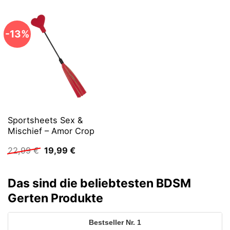
46,99 €
39,99 €.
46,99 €
39,99 €.
-13%
Sportsheets Sex &
Mischief – Amor Crop
Ursprünglicher
Aktueller
22,99
€
19,99
€
Preis
Preis
war:
ist:
22,99 €
19,99 €.
Das sind die beliebtesten BDSM
Gerten Produkte
1