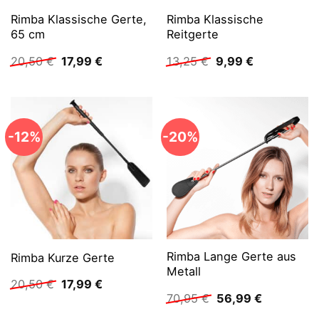
Rimba Klassische Gerte,
Rimba Klassische
65 cm
Reitgerte
Ursprünglicher
Aktueller
Ursprünglicher
Aktueller
20,50
€
17,99
€
13,25
€
9,99
€
Preis
Preis
Preis
Preis
war:
ist:
war:
ist:
20,50 €
17,99 €.
13,25 €
9,99 €.
-12%
-20%
Rimba Lange Gerte aus
Rimba Kurze Gerte
Metall
Ursprünglicher
Aktueller
20,50
€
17,99
€
Preis
Preis
Ursprünglicher
Aktueller
70,95
€
56,99
€
war:
ist:
Preis
Preis
20,50 €
17,99 €.