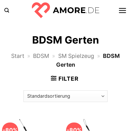
Zum
Inhalt
springen
BDSM Gerten
Start
»
BDSM
»
SM Spielzeug
»
BDSM
Gerten
FILTER
-80%
-80%