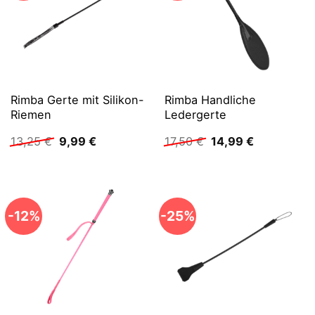
Rimba Gerte mit Silikon-
Rimba Handliche
Riemen
Ledergerte
Ursprünglicher
Aktueller
Ursprünglicher
Aktueller
13,25
€
9,99
€
17,50
€
14,99
€
Preis
Preis
Preis
Preis
war:
ist:
war:
ist:
13,25 €
9,99 €.
17,50 €
14,99 €.
-12%
-25%