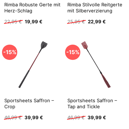
Rimba Robuste Gerte mit
Rimba Stilvolle Reitgerte
Herz-Schlag
mit Silberverzierung
Ursprünglicher
Aktueller
Ursprünglicher
Aktueller
22,95
€
19,99
€
25,95
€
22,99
€
Preis
Preis
Preis
Preis
war:
ist:
war:
ist:
22,95 €
19,99 €.
25,95 €
22,99 €.
-15%
-15%
Sportsheets Saffron –
Sportsheets Saffron –
Crop
Tap and Tickle
Ursprünglicher
Aktueller
Ursprünglicher
Aktueller
46,99
€
39,99
€
46,99
€
39,99
€
Preis
Preis
Preis
Preis
war:
ist:
war:
ist: