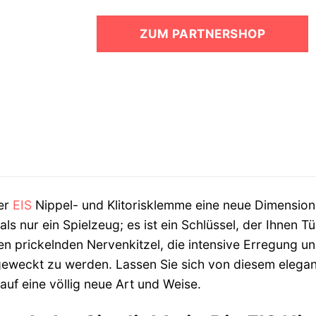
Preis
Preis
war:
ist:
ZUM PARTNERSHOP
19,95 €
6,99 €.
der
EIS
Nippel- und Klitorisklemme eine neue Dimension 
als nur ein Spielzeug; es ist ein Schlüssel, der Ihnen
en prickelnden Nervenkitzel, die intensive Erregung u
geweckt zu werden. Lassen Sie sich von diesem elegan
 auf eine völlig neue Art und Weise.