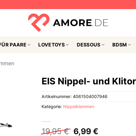
FÜR PAARE
LOVETOYS
DESSOUS
BDSM
emmen
EIS Nippel- und Klit
Artikelnummer:
4061504007946
Kategorie:
Nippelklemmen
Ursprünglicher
Aktueller
19,95
€
6,99
€