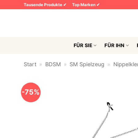
Zum
Tausende Produkte ✔
Top Marken ✔
Inhalt
springen
FÜR SIE
FÜR IHN
Start
»
BDSM
»
SM Spielzeug
»
Nippelkl
-75%