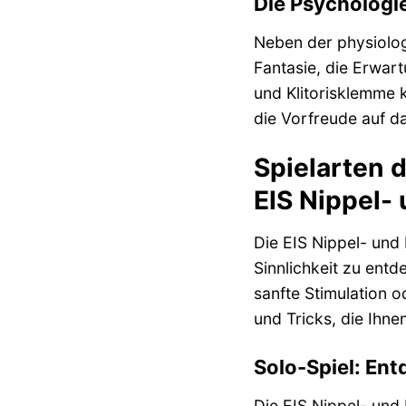
Die Psychologi
Neben der physiolog
Fantasie, die Erwar
und Klitorisklemme 
die Vorfreude auf 
Spielarten 
EIS Nippel-
Die EIS Nippel- und 
Sinnlichkeit zu ent
sanfte Stimulation o
und Tricks, die Ihne
Solo-Spiel: Ent
Die EIS Nippel- und 