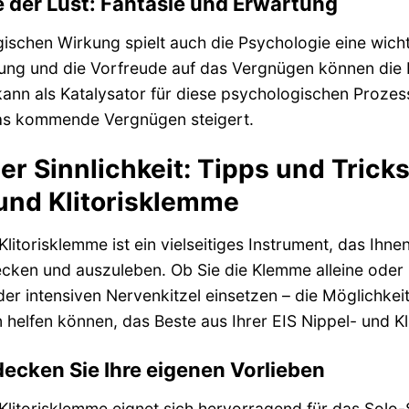
e der Lust: Fantasie und Erwartung
ischen Wirkung spielt auch die Psychologie eine wichti
tung und die Vorfreude auf das Vergnügen können die 
kann als Katalysator für diese psychologischen Prozes
das kommende Vergnügen steigert.
der Sinnlichkeit: Tipps und Tric
 und Klitorisklemme
Klitorisklemme ist ein vielseitiges Instrument, das Ihne
decken und auszuleben. Ob Sie die Klemme alleine oder 
der intensiven Nervenkitzel einsetzen – die Möglichkei
n helfen können, das Beste aus Ihrer EIS Nippel- und 
decken Sie Ihre eigenen Vorlieben
Klitorisklemme eignet sich hervorragend für das Solo-