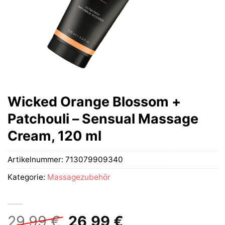
Wicked Orange Blossom +
Patchouli – Sensual Massage
Cream, 120 ml
Artikelnummer:
713079909340
Kategorie:
Massagezubehör
Ursprünglicher
Aktueller
29,99
€
26,99
€