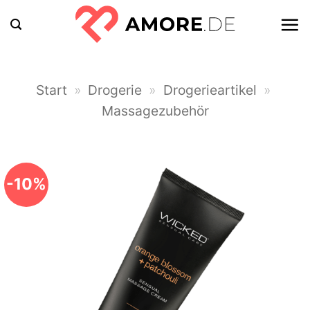
Zum
Inhalt
springen
Start
»
Drogerie
»
Drogerieartikel
»
Massagezubehör
-10%