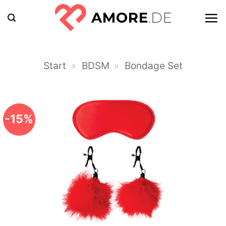
Zum
Inhalt
springen
Start
»
BDSM
»
Bondage Set
-15%