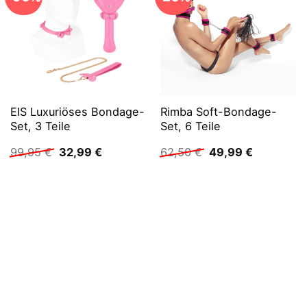
EIS Luxuriöses Bondage-
Rimba Soft-Bondage-
Set, 3 Teile
Set, 6 Teile
Ursprünglicher
Aktueller
Ursprünglicher
Aktueller
99,95
€
32,99
€
62,50
€
49,99
€
Preis
Preis
Preis
Preis
war:
ist:
war:
ist:
99,95 €
32,99 €.
62,50 €
49,99 €.