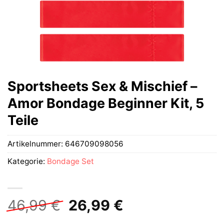
Sportsheets Sex & Mischief –
Amor Bondage Beginner Kit, 5
Teile
Artikelnummer:
646709098056
Kategorie:
Bondage Set
Ursprünglicher
Aktueller
46,99
€
26,99
€
Preis
Preis