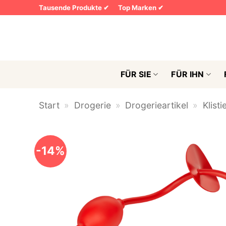
Zum
Tausende Produkte ✔
Top Marken ✔
Inhalt
springen
FÜR SIE
FÜR IHN
Start
»
Drogerie
»
Drogerieartikel
»
Klisti
-14%