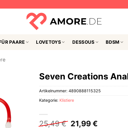
FÜR PAARE
LOVETOYS
DESSOUS
BDSM
ere
Seven Creations Ana
Artikelnummer:
4890888115325
Kategorie:
Klistiere
Ursprünglicher
Aktuelle
25,49
€
21,99
€