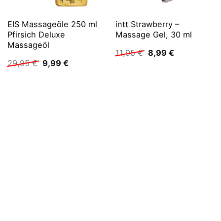
EIS Massageöle 250 ml
intt Strawberry –
Pfirsich Deluxe
Massage Gel, 30 ml
Massageöl
Ursprünglicher
Aktueller
11,95
€
8,99
€
Preis
Preis
Ursprünglicher
Aktueller
29,95
€
9,99
€
war:
ist:
Preis
Preis
11,95 €
8,99 €.
war:
ist:
29,95 €
9,99 €.