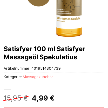
Satisfyer 100 ml Satisfyer
Massageöl Spekulatius
Artikelnummer:
4019514304739
Kategorie:
Massagezubehör
Ursprünglicher
Aktueller
15,95
€
4,99
€
Preis
Preis