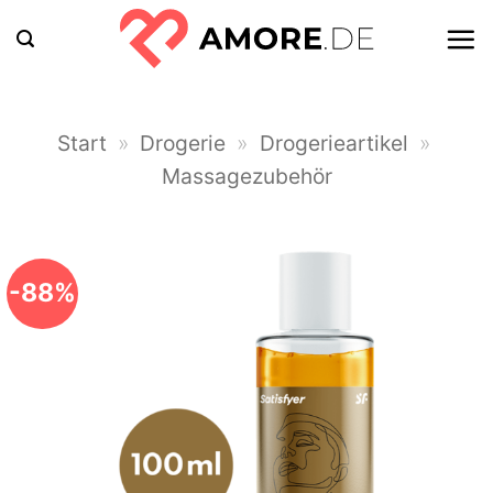
Zum
Inhalt
springen
Start
»
Drogerie
»
Drogerieartikel
»
Massagezubehör
-88%