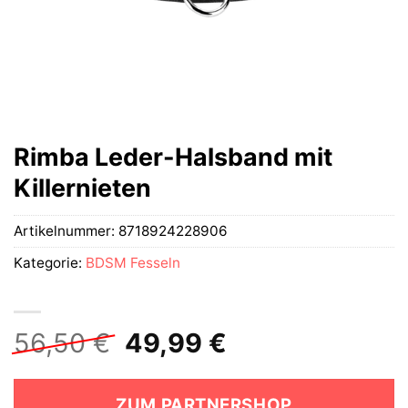
Rimba Leder-Halsband mit
Killernieten
Artikelnummer:
8718924228906
Kategorie:
BDSM Fesseln
Ursprünglicher
Aktueller
56,50
€
49,99
€
Preis
Preis
war:
ist:
ZUM PARTNERSHOP