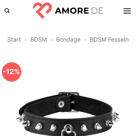
Zum
Inhalt
springen
Start
»
BDSM
»
Bondage
»
BDSM Fesseln
-12%