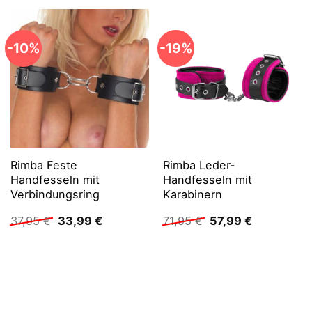
-10%
-19%
Rimba Feste
Rimba Leder-
Handfesseln mit
Handfesseln mit
Verbindungsring
Karabinern
Ursprünglicher
Aktueller
Ursprünglicher
Aktueller
37,95
€
33,99
€
71,95
€
57,99
€
Preis
Preis
Preis
Preis
war:
ist:
war:
ist:
37,95 €
33,99 €.
71,95 €
57,99 €.