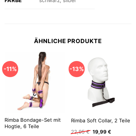
FARBE
schwarz, silber
ÄHNLICHE PRODUKTE
-11%
-13%
Rimba Bondage-Set mit
Rimba Soft Collar, 2 Teile
Hogtie, 6 Teile
Ursprünglicher
Aktueller
22,95
€
19,99
€