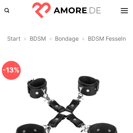
Zum
Inhalt
springen
Start
»
BDSM
»
Bondage
»
BDSM Fesseln
-13%