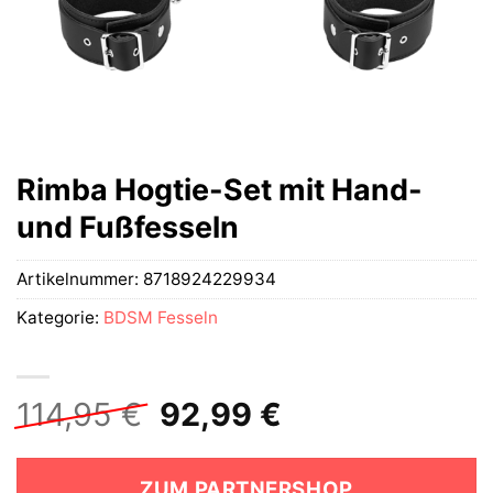
Rimba Hogtie-Set mit Hand-
und Fußfesseln
Artikelnummer:
8718924229934
Kategorie:
BDSM Fesseln
Ursprünglicher
Aktueller
114,95
€
92,99
€
Preis
Preis
war:
ist:
ZUM PARTNERSHOP