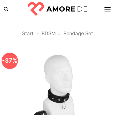
Zum
Inhalt
springen
Start
»
BDSM
»
Bondage Set
-37%