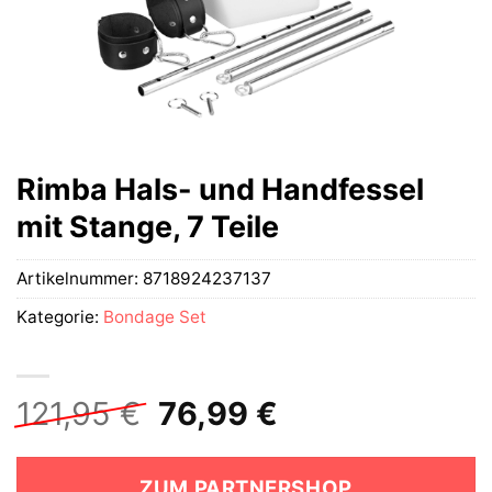
Rimba Hals- und Handfessel
mit Stange, 7 Teile
Artikelnummer:
8718924237137
Kategorie:
Bondage Set
Ursprünglicher
Aktueller
121,95
€
76,99
€
Preis
Preis
war:
ist:
ZUM PARTNERSHOP