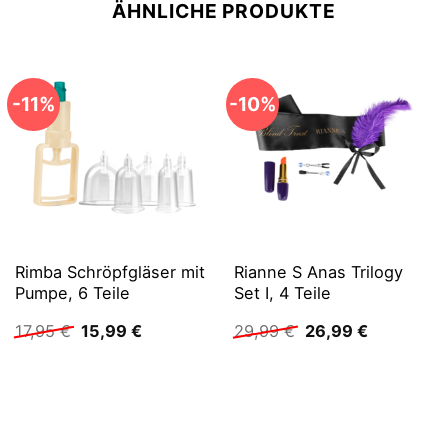
ÄHNLICHE PRODUKTE
-11%
-10%
Rimba Schröpfgläser mit
Rianne S Anas Trilogy
Pumpe, 6 Teile
Set I, 4 Teile
Ursprünglicher
Aktueller
Ursprünglicher
Aktueller
17,95
€
15,99
€
29,99
€
26,99
€
Preis
Preis
Preis
Preis
war:
ist:
war:
ist:
17,95 €
15,99 €.
29,99 €
26,99 €.