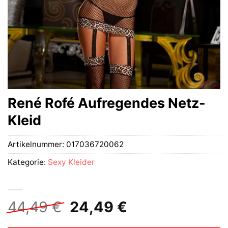
René Rofé Aufregendes Netz-
Kleid
Artikelnummer:
017036720062
Kategorie:
Sexy Kleider
Ursprünglicher
Aktueller
44,49
€
24,49
€
Preis
Preis