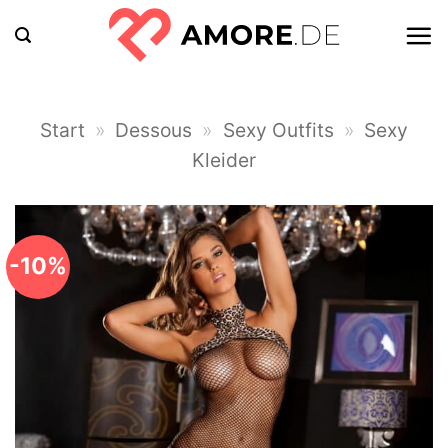
Zum
Inhalt
springen
Start
»
Dessous
»
Sexy Outfits
»
Sexy
Kleider
-10%