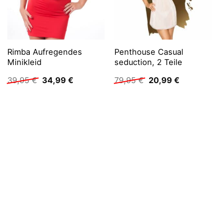
Rimba Aufregendes
Penthouse Casual
Minikleid
seduction, 2 Teile
Ursprünglicher
Aktueller
Ursprünglicher
Aktueller
39,95
€
34,99
€
79,95
€
20,99
€
Preis
Preis
Preis
Preis
war:
ist:
war:
ist:
39,95 €
34,99 €.
79,95 €
20,99 €.