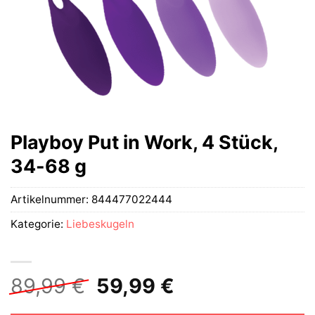
Playboy Put in Work, 4 Stück,
34-68 g
Artikelnummer:
844477022444
Kategorie:
Liebeskugeln
Ursprünglicher
Aktueller
89,99
€
59,99
€
Preis
Preis