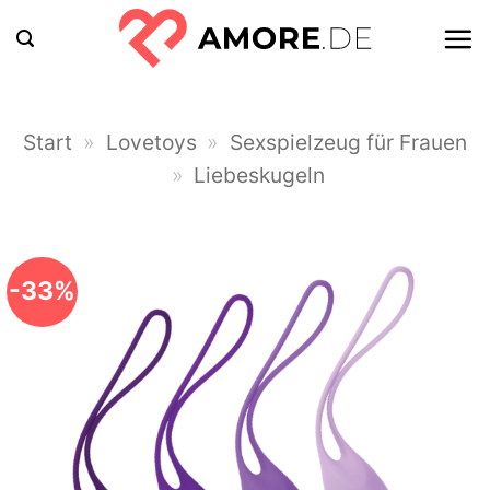
Zum
Inhalt
springen
Start
»
Lovetoys
»
Sexspielzeug für Frauen
»
Liebeskugeln
-33%