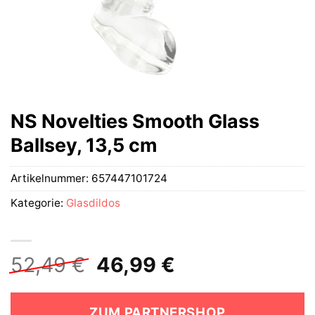
NS Novelties Smooth Glass
Ballsey, 13,5 cm
Artikelnummer:
657447101724
Kategorie:
Glasdildos
Ursprünglicher
Aktueller
52,49
€
46,99
€
Preis
Preis
war:
ist:
ZUM PARTNERSHOP