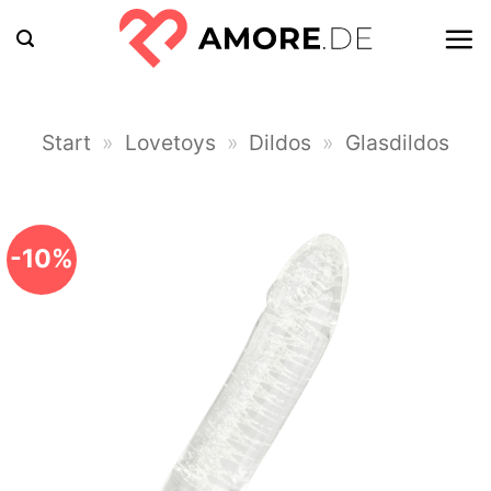
Zum
Inhalt
springen
Start
»
Lovetoys
»
Dildos
»
Glasdildos
-10%