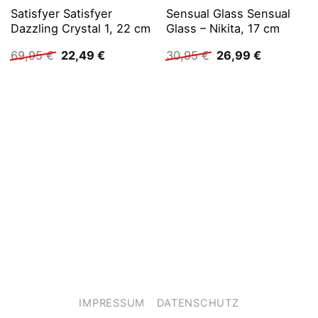
Satisfyer Satisfyer
Sensual Glass Sensual
Dazzling Crystal 1, 22 cm
Glass – Nikita, 17 cm
Ursprünglicher
Aktueller
Ursprünglicher
Aktueller
69,95
€
22,49
€
30,95
€
26,99
€
Preis
Preis
Preis
Preis
war:
ist:
war:
ist:
69,95 €
22,49 €.
30,95 €
26,99 €.
IMPRESSUM
DATENSCHUTZ