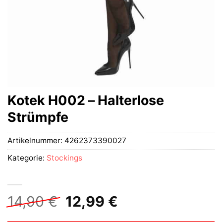
Kotek H002 – Halterlose
Strümpfe
Artikelnummer:
4262373390027
Kategorie:
Stockings
Ursprünglicher
Aktueller
14,90
€
12,99
€
Preis
Preis