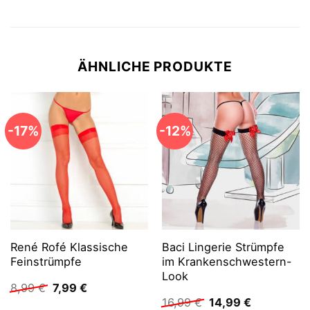
ÄHNLICHE PRODUKTE
-17%
-12%
René Rofé Klassische
Baci Lingerie Strümpfe
Feinstrümpfe
im Krankenschwestern-
Look
Ursprünglicher
Aktueller
8,99
€
7,99
€
Preis
Preis
Ursprünglicher
Aktueller
16,99
€
14,99
€
war:
ist: