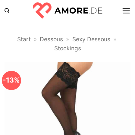
Zum
Inhalt
springen
Start
»
Dessous
»
Sexy Dessous
»
Stockings
-13%