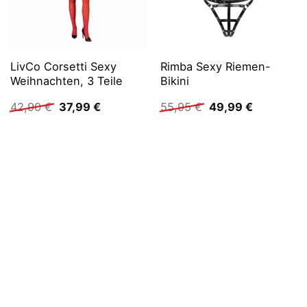
LivCo Corsetti Sexy
Rimba Sexy Riemen-
Weihnachten, 3 Teile
Bikini
Ursprünglicher
Aktueller
Ursprünglicher
Aktueller
42,90
€
37,99
€
55,95
€
49,99
€
Preis
Preis
Preis
Preis
war:
ist:
war:
ist:
42,90 €
37,99 €.
55,95 €
49,99 €.