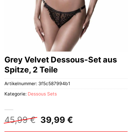
Grey Velvet Dessous-Set aus
Spitze, 2 Teile
Artikelnummer:
3f5c587994b1
Kategorie:
Dessous Sets
Ursprünglicher
Aktueller
45,99
€
39,99
€
Preis
Preis