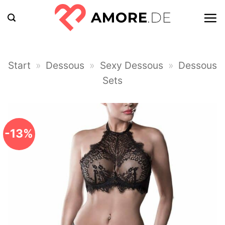
Zum
Inhalt
springen
Start
»
Dessous
»
Sexy Dessous
»
Dessous
Sets
-13%