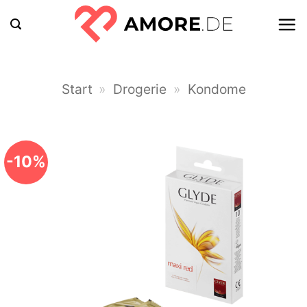
Zum
Inhalt
springen
Start
»
Drogerie
»
Kondome
-10%