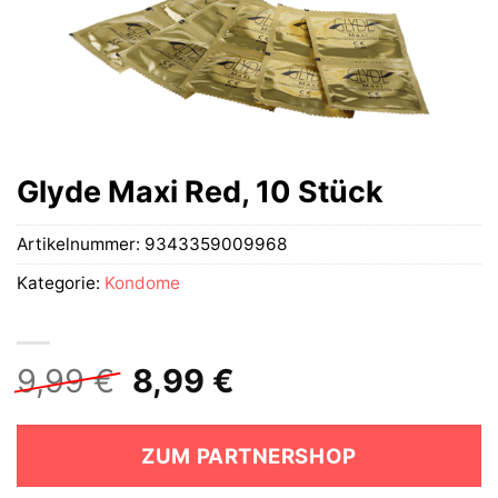
Glyde Maxi Red, 10 Stück
Artikelnummer:
9343359009968
Kategorie:
Kondome
Ursprünglicher
Aktueller
9,99
€
8,99
€
Preis
Preis
war:
ist:
ZUM PARTNERSHOP
9,99 €
8,99 €.