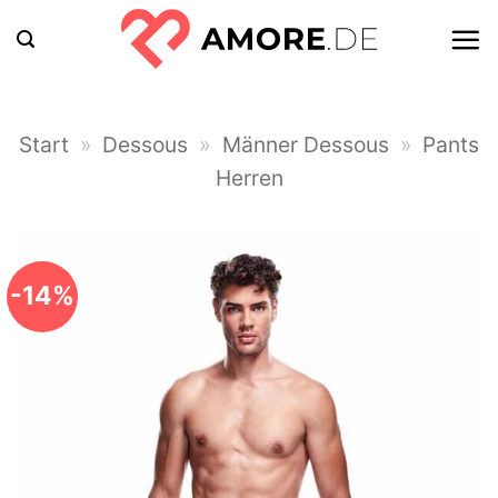
Zum
Inhalt
springen
Start
»
Dessous
»
Männer Dessous
»
Pants
Herren
-14%