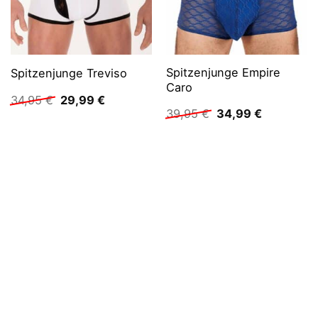
Spitzenjunge Empire
Spitzenjunge Treviso
Caro
Ursprünglicher
Aktueller
34,95
€
29,99
€
Preis
Preis
Ursprünglicher
Aktueller
39,95
€
34,99
€
war:
ist:
Preis
Preis
34,95 €
29,99 €.
war:
ist:
39,95 €
34,99 €.