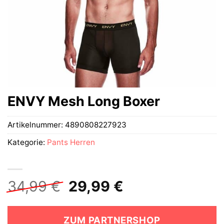
ENVY Mesh Long Boxer
Artikelnummer:
4890808227923
Kategorie:
Pants Herren
Ursprünglicher
Aktueller
34,99
€
29,99
€
Preis
Preis
war:
ist:
ZUM PARTNERSHOP