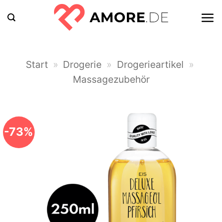
Zum
Inhalt
springen
Start
»
Drogerie
»
Drogerieartikel
»
Massagezubehör
-73%