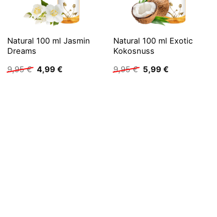
Natural 100 ml Jasmin
Natural 100 ml Exotic
Dreams
Kokosnuss
Ursprünglicher
Aktueller
Ursprünglicher
Aktueller
9,95
€
4,99
€
9,95
€
5,99
€
Preis
Preis
Preis
Preis
war:
ist:
war:
ist:
9,95 €
4,99 €.
9,95 €
5,99 €.