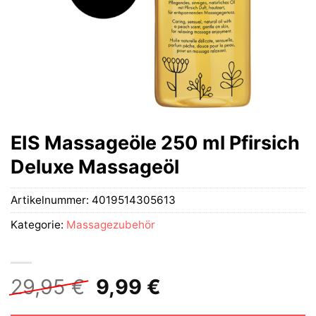
EIS Massageöle 250 ml Pfirsich
Deluxe Massageöl
Artikelnummer:
4019514305613
Kategorie:
Massagezubehör
Ursprünglicher
Aktueller
29,95
€
9,99
€
Preis
Preis