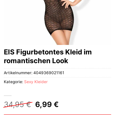
EIS Figurbetontes Kleid im
romantischen Look
Artikelnummer:
4049369021161
Kategorie:
Sexy Kleider
Ursprünglicher
Aktueller
34,95
€
6,99
€
Preis
Preis