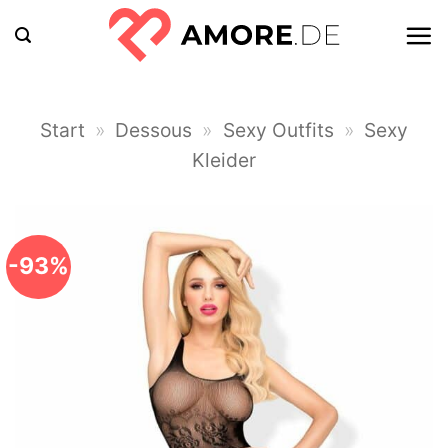
Zum
Inhalt
springen
Start
»
Dessous
»
Sexy Outfits
»
Sexy
Kleider
-93%