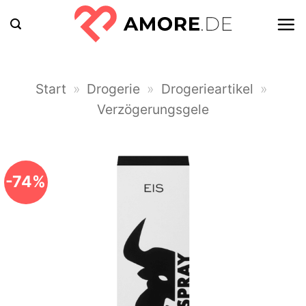
Zum
Inhalt
springen
Start
»
Drogerie
»
Drogerieartikel
»
Verzögerungsgele
-74%