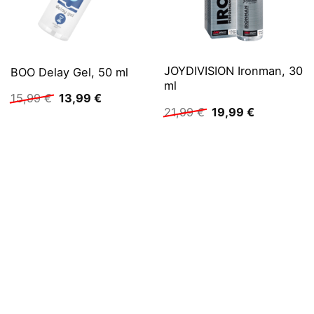
JOYDIVISION Ironman, 30
BOO Delay Gel, 50 ml
ml
Ursprünglicher
Aktueller
15,99
€
13,99
€
Preis
Preis
Ursprünglicher
Aktueller
21,99
€
19,99
€
war:
ist:
Preis
Preis
15,99 €
13,99 €.
war:
ist:
21,99 €
19,99 €.