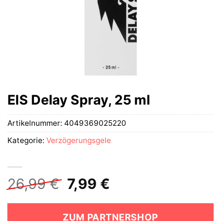
EIS Delay Spray, 25 ml
Artikelnummer:
4049369025220
Kategorie:
Verzögerungsgele
Ursprünglicher
Aktueller
26,99
€
7,99
€
Preis
Preis
war:
ist:
ZUM PARTNERSHOP