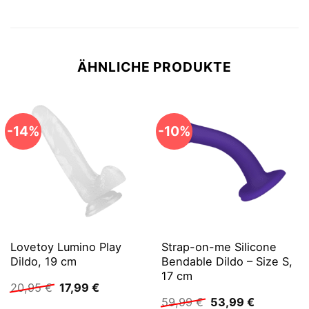
ÄHNLICHE PRODUKTE
-14%
-10%
Lovetoy Lumino Play
Strap-on-me Silicone
Dildo, 19 cm
Bendable Dildo – Size S,
17 cm
Ursprünglicher
Aktueller
20,95
€
17,99
€
Preis
Preis
Ursprünglicher
Aktueller
59,99
€
53,99
€
war:
ist: