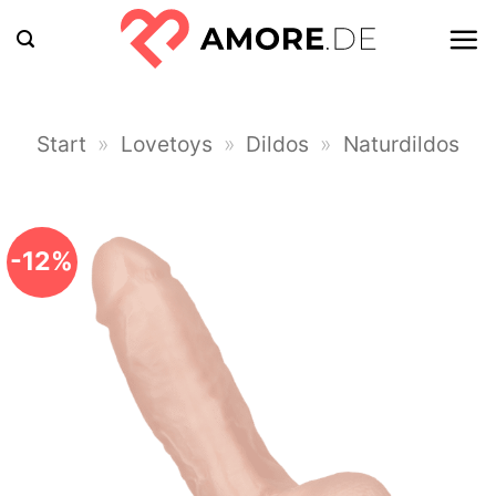
Zum
Inhalt
springen
Start
»
Lovetoys
»
Dildos
»
Naturdildos
-12%