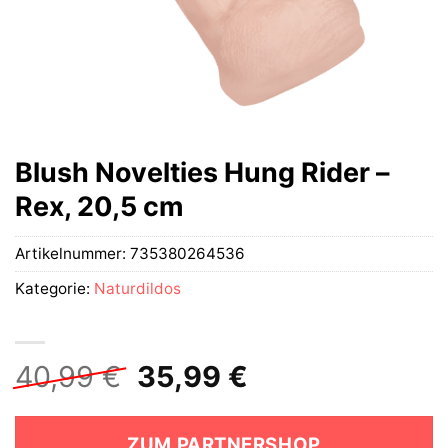
Blush Novelties Hung Rider –
Rex, 20,5 cm
Artikelnummer:
735380264536
Kategorie:
Naturdildos
Ursprünglicher
Aktueller
40,99
€
35,99
€
Preis
Preis
war:
ist:
ZUM PARTNERSHOP